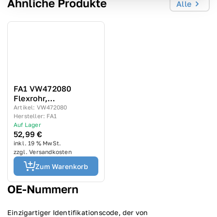
Ähnliche Produkte
Alle
FA1 VW472080
Flexrohr,
Abgasanlage
Artikel
:
VW472080
Hersteller
:
FA1
Auf Lager
52,99 €
inkl. 19 % MwSt.
zzgl. Versandkosten
Zum Warenkorb
ОЕ-Nummern
Einzigartiger Identifikationscode, der von